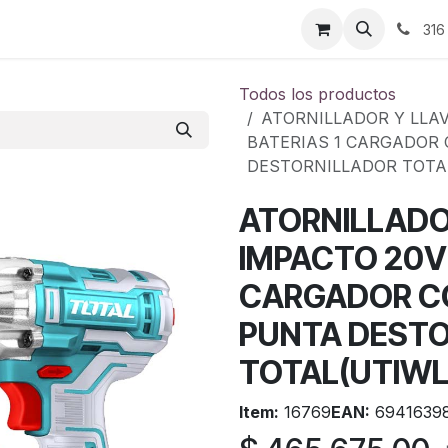
ontáctenos
316
Todos los productos
ATORNILLADOR Y LLAV
BATERIAS 1 CARGADOR 
DESTORNILLADOR TOTAL
ATORNILLADO
IMPACTO 20V 
CARGADOR CO
PUNTA DEST
TOTAL(UTIWL
Item:
16769
EAN:
6941639