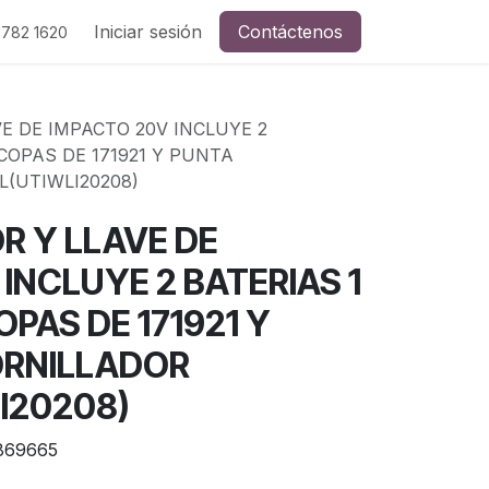
Iniciar sesión
Contáctenos
 782 1620
E DE IMPACTO 20V INCLUYE 2
COPAS DE 171921 Y PUNTA
(UTIWLI20208)
R Y LLAVE DE
INCLUYE 2 BATERIAS 1
PAS DE 171921 Y
ORNILLADOR
I20208)
869665