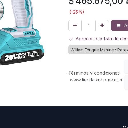
$
465.675,00
(-25%)
Ag
Agregar a la lista de de
William Enrique Martinez Pere
Términos y condiciones
www.tiendasinhome.com
C