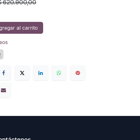
$
620.900,00
regar al carrito
seos
z
ontáctenos