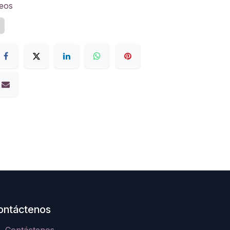
seos
z
ontáctenos