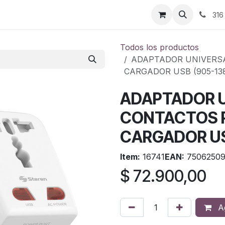
ontáctenos
316
Todos los productos
ADAPTADOR UNIVERSA
CARGADOR USB (905-13
ADAPTADOR U
CONTACTOS P
CARGADOR US
Item:
16741
EAN:
75062509
$
72.900,00
Ag