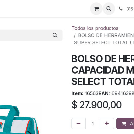
ontáctenos
316
Todos los productos
BOLSO DE HERRAMIEN
SUPER SELECT TOTAL (T
BOLSO DE HE
CAPACIDAD M
SELECT TOTA
Item:
16563
EAN:
69416398
$
27.900,00
Ag