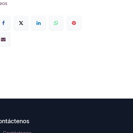
seos
ontáctenos