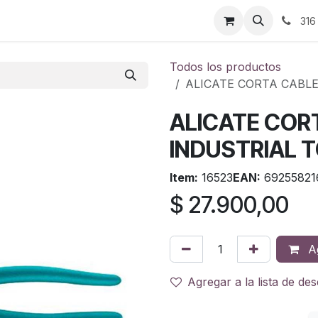
ontáctenos
316
Todos los productos
ALICATE CORTA CABLE
ALICATE COR
INDUSTRIAL T
Item:
16523
EAN:
69255821
$
27.900,00
Ag
Agregar a la lista de de