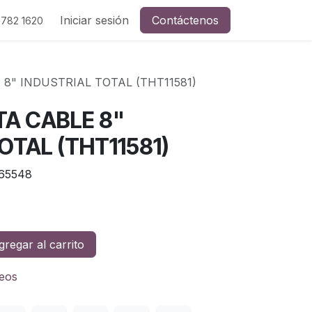
Iniciar sesión
Contáctenos
 782 1620
 8" INDUSTRIAL TOTAL (THT11581)
TA CABLE 8"
OTAL (THT11581)
65548
regar al carrito
seos