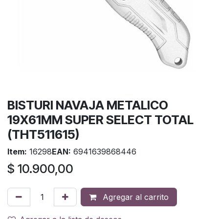
BISTURI NAVAJA METALICO
19X61MM SUPER SELECT TOTAL
(THT511615)
Item:
16298
EAN:
6941639868446
$
10.900,00
Agregar al carrito