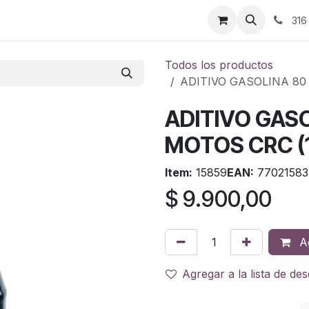
ontáctenos
316
Todos los productos
ADITIVO GASOLINA 80
ADITIVO GASO
MOTOS CRC (
Item:
15859
EAN:
77021583
$
9.900,00
Ag
Agregar a la lista de de