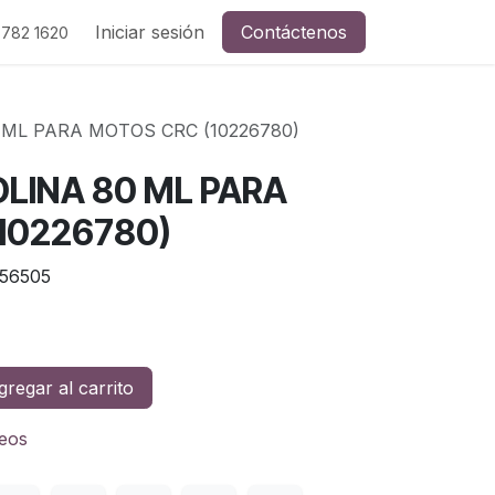
Iniciar sesión
Contáctenos
 782 1620
 ML PARA MOTOS CRC (10226780)
LINA 80 ML PARA
10226780)
56505
regar al carrito
seos