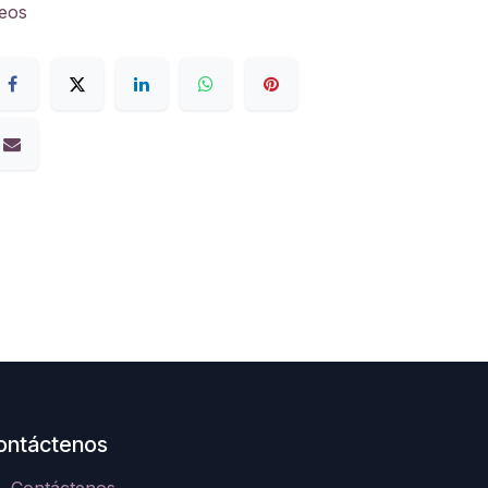
seos
ontáctenos