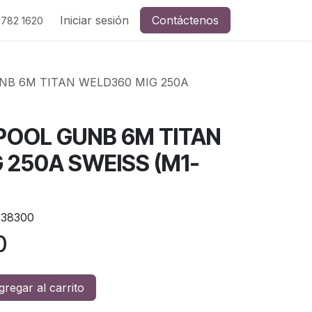
Iniciar sesión
Contáctenos
 782 1620
B 6M TITAN WELD360 MIG 250A
OOL GUNB 6M TITAN
 250A SWEISS (M1-
38300
0
regar al carrito