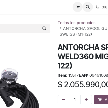
ontáctenos
316
Todos los productos
ANTORCHA SPOOL GUN
SWEISS (M1-122)
ANTORCHA SP
WELD360 MIG
122)
Item:
15817
EAN:
06491068
$
2.055.990,0
Ag