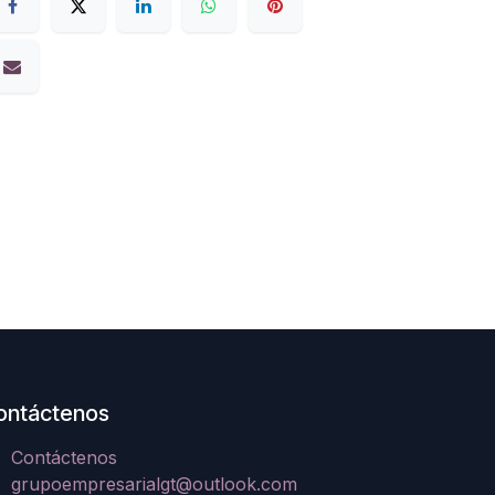
ontáctenos
Contáctenos
grupoempresarialgt@outlook.com