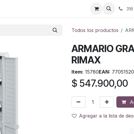
ontáctenos
316
Todos los productos
AR
ARMARIO GRA
RIMAX
Item:
15780
EAN:
77051520
$
547.900,00
Ag
Agregar a la lista de de