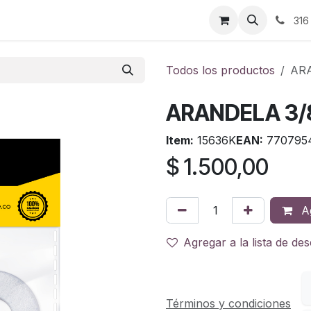
ontáctenos
316
Todos los productos
ARA
ARANDELA 3/
Item:
15636K
EAN:
770795
$
1.500,00
Ag
Agregar a la lista de de
Términos y condiciones