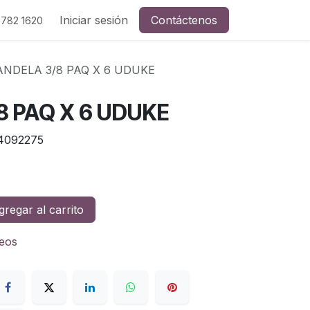
Iniciar sesión
Contáctenos
 782 1620
NDELA 3/8 PAQ X 6 UDUKE
8 PAQ X 6 UDUKE
4092275
regar al carrito
seos