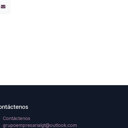
ontáctenos
Contáctenos
grupoempresarialgt@outlook.com