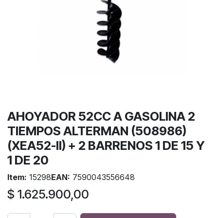
AHOYADOR 52CC A GASOLINA 2
TIEMPOS ALTERMAN (508986)
(XEA52-II) + 2 BARRENOS 1 DE 15 Y
1 DE 20
Item:
15298
EAN:
7590043556648
$
1.625.900,00