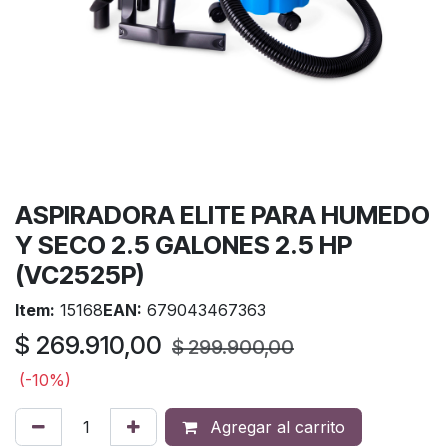
ASPIRADORA ELITE PARA HUMEDO
Y SECO 2.5 GALONES 2.5 HP
(VC2525P)
Item:
15168
EAN:
679043467363
$
269.910,00
$
299.900,00
(-10%)
Agregar al carrito