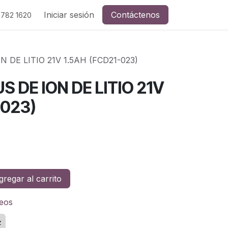
Iniciar sesión
Contáctenos
 782 1620
 DE LITIO 21V 1.5AH (FCD21-023)
S DE ION DE LITIO 21V
-023)
regar al carrito
seos
z