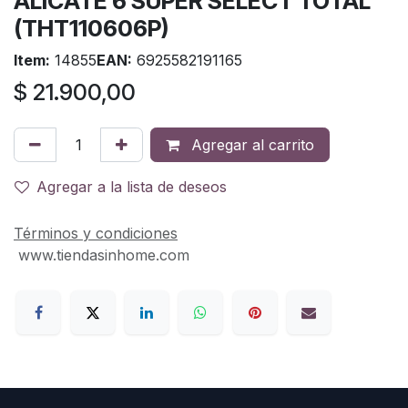
ALICATE 6 SUPER SELECT TOTAL
(THT110606P)
Item:
14855
EAN:
6925582191165
$
21.900,00
Agregar al carrito
Agregar a la lista de deseos
Términos y condiciones
www.tiendasinhome.com