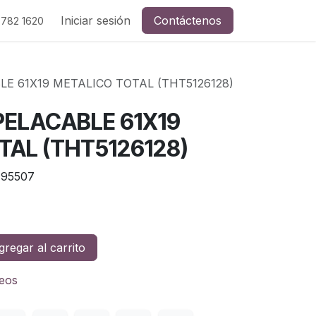
Iniciar sesión
Contáctenos
 782 1620
LE 61X19 METALICO TOTAL (THT5126128)
PELACABLE 61X19
TAL (THT5126128)
195507
regar al carrito
seos