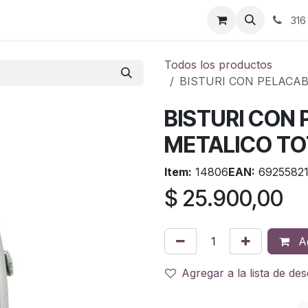
ontáctenos
316
Todos los productos
BISTURI CON PELACAB
BISTURI CON 
METALICO TO
Item:
14806
EAN:
6925582
$
25.900,00
Ag
Agregar a la lista de de