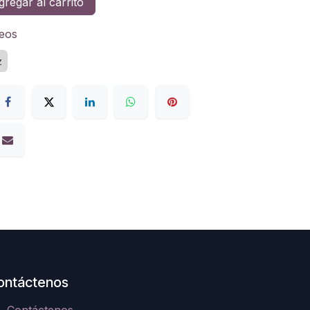
regar al carrito
seos
z
ontáctenos