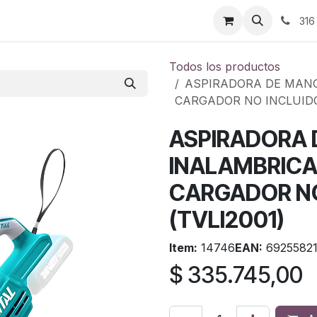
ontáctenos
316
Todos los productos
ASPIRADORA DE MANO
CARGADOR NO INCLUIDO
ASPIRADORA
INALAMBRICA
CARGADOR NO
(TVLI2001)
Item:
14746
EAN:
69255821
$
335.745,00