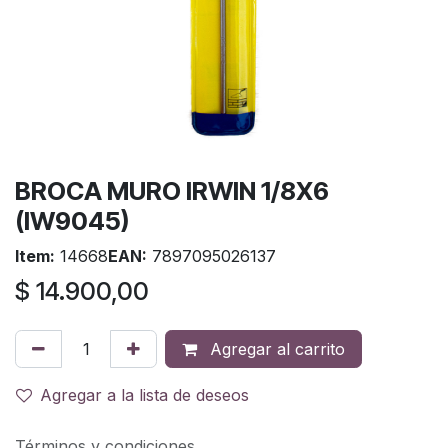
BROCA MURO IRWIN 1/8X6
(IW9045)
Item:
14668
EAN:
7897095026137
$
14.900,00
Agregar al carrito
Agregar a la lista de deseos
Términos y condiciones