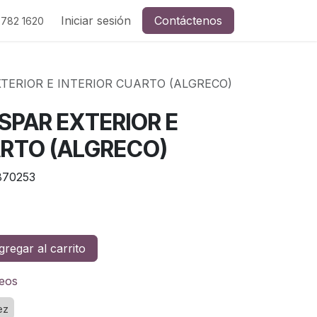
Iniciar sesión
Contáctenos
 782 1620
TERIOR E INTERIOR CUARTO (ALGRECO)
SPAR EXTERIOR E
ARTO (ALGRECO)
870253
regar al carrito
seos
ez