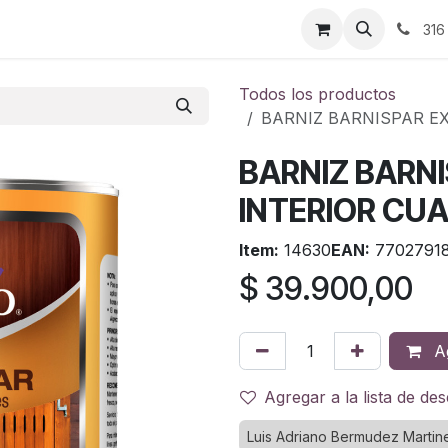
ontáctenos
316
Todos los productos
BARNIZ BARNISPAR EX
BARNIZ BARNI
INTERIOR CU
Item:
14630
EAN:
7702791
$
39.900,00
Ag
Agregar a la lista de de
Luis Adriano Bermudez Martin