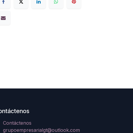
ontáctenos
Contáctenos
grupoempresarialgt@outlook.com