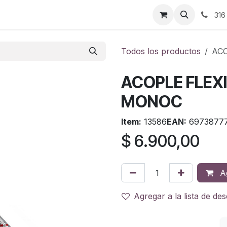
ontáctenos
316
Todos los productos
AC
ACOPLE FLEX
MONOC
Item:
13586
EAN:
6973877
$
6.900,00
Ag
Agregar a la lista de de