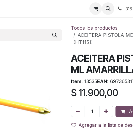
ontáctenos
316
Todos los productos
ACEITERA PISTOLA M
(HT1151)
ACEITERA PI
ML AMARRILLA
Item:
13535
EAN:
69736531
$
11.900,00
Ag
Agregar a la lista de de