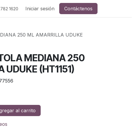
Iniciar sesión
Contáctenos
 782 1620
EDIANA 250 ML AMARRILLA UDUKE
STOLA MEDIANA 250
 UDUKE (HT1151)
77556
regar al carrito
seos