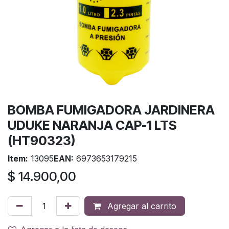
BOMBA FUMIGADORA JARDINERA
UDUKE NARANJA CAP-1 LTS
(HT90323)
Item:
13095
EAN:
6973653179215
$
14.900,00
Agregar al carrito