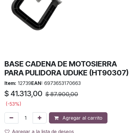
BASE CADENA DE MOTOSIERRA
PARA PULIDORA UDUKE (HT90307)
Item:
12739
EAN:
6973653170663
$
41.313,00
$
87.900,00
(-53%)
Agregar al carrito
Agregar a la lista de deseos