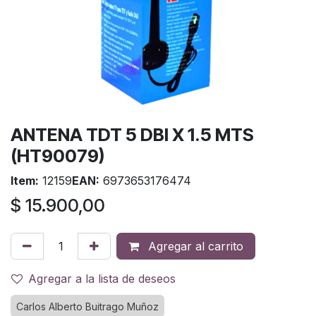
ANTENA TDT 5 DBI X 1.5 MTS
(HT90079)
Item:
12159
EAN:
6973653176474
$
15.900,00
Agregar al carrito
Agregar a la lista de deseos
Carlos Alberto Buitrago Muñoz