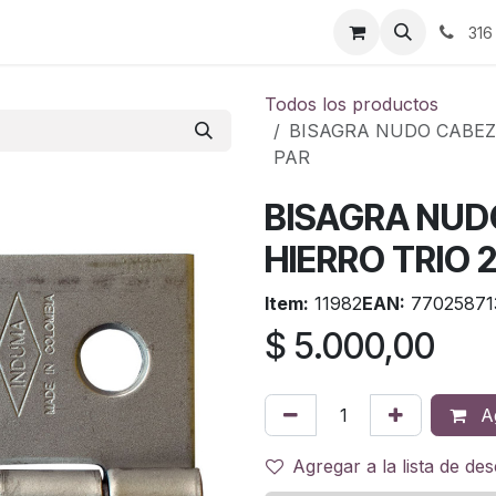
ontáctenos
316
Todos los productos
BISAGRA NUDO CABEZA 
PAR
BISAGRA NUD
HIERRO TRIO 2 
Item:
11982
EAN:
77025871
$
5.000,00
Ag
Agregar a la lista de de