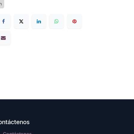
n
ontáctenos