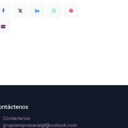
ontáctenos
Contáctenos
grupoempresarialgt@outlook.com