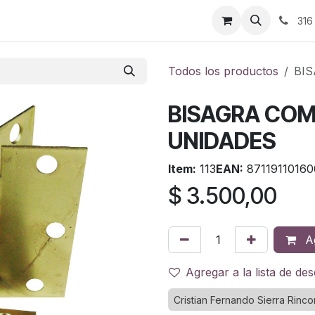
ontáctenos
316
Todos los productos
BI
BISAGRA COM
UNIDADES
Item:
113
EAN:
87119110160
$
3.500,00
Ag
Agregar a la lista de de
Cristian Fernando Sierra Rinco