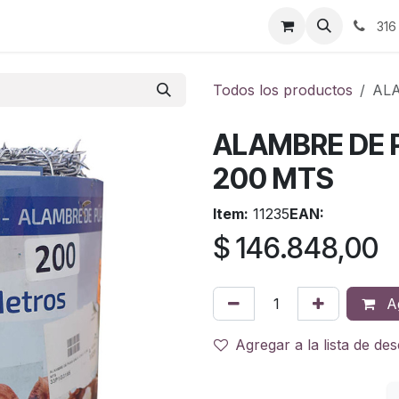
ontáctenos
316
Todos los productos
ALA
ALAMBRE DE P
200 MTS
Item:
11235
EAN:
$
146.848,00
Ag
Agregar a la lista de de