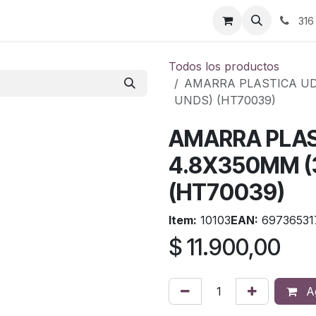
ontáctenos
316
Todos los productos
AMARRA PLASTICA UD
UNDS) (HT70039)
AMARRA PLAS
4.8X350MM (
(HT70039)
Item:
10103
EAN:
69736531
$
11.900,00
Ag