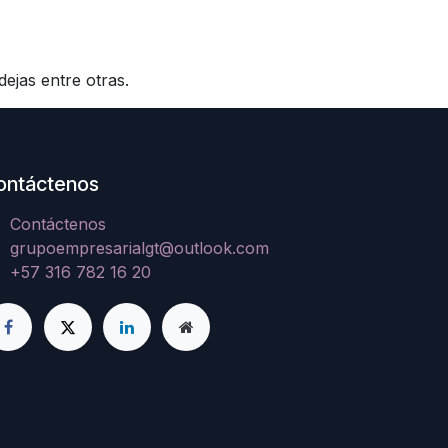
ejas entre otras.
ontáctenos
Contáctenos
grupoempresarialgt@outlook.com
+57 316 782 16 20