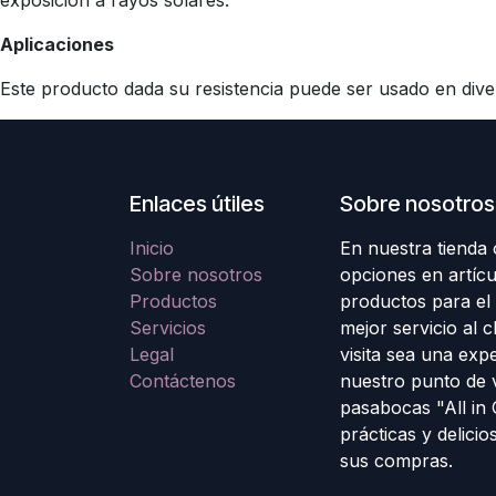
exposición a rayos solares.
Aplicaciones
Este producto dada su resistencia puede ser usado en diver
Enlaces útiles
Sobre nosotros
Inicio
En nuestra tienda
Sobre nosotros
opciones en artícu
Productos
productos para el
Servicios
mejor servicio al 
Legal
visita sea una exp
Contáctenos
nuestro punto de 
pasabocas "All in
prácticas y delicio
sus compras.