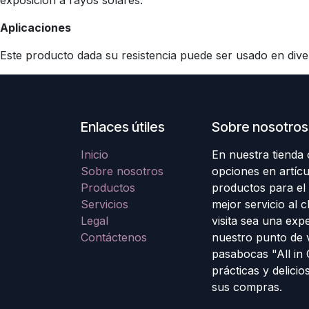
exposición a rayos solares.
Aplicaciones
Este producto dada su resistencia puede ser usado en diver
Enlaces útiles
Sobre nosotros
Inicio
En nuestra tienda
Sobre nosotros
opciones en artícu
Productos
productos para el
Servicios
mejor servicio al 
Legal
visita sea una exp
Contáctenos
nuestro punto de 
pasabocas "All in
prácticas y delicio
sus compras.