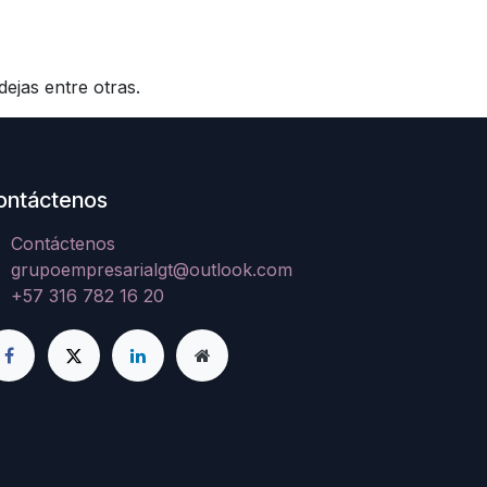
ejas entre otras.
ontáctenos
Contáctenos
grupoempresarialgt@outlook.com
+57 316 782 16 20