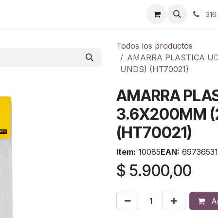
ontáctenos
316
Todos los productos
AMARRA PLASTICA UDU
UNDS) (HT70021)
AMARRA PLA
3.6X200MM (2
(HT70021)
Item:
10085
EAN:
69736531
$
5.900,00
Ag