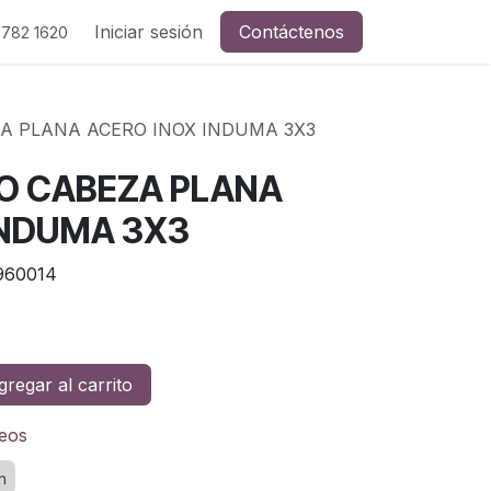
Iniciar sesión
Contáctenos
 782 1620
A PLANA ACERO INOX INDUMA 3X3
O CABEZA PLANA
INDUMA 3X3
960014
regar al carrito
seos
n