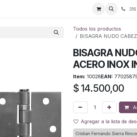
ontáctenos
316
Todos los productos
BISAGRA NUDO CABEZ
BISAGRA NUD
ACERO INOX 
Item:
10028
EAN:
7702587
$
14.500,00
Ag
Agregar a la lista de de
Cristian Fernando Sierra Rinco