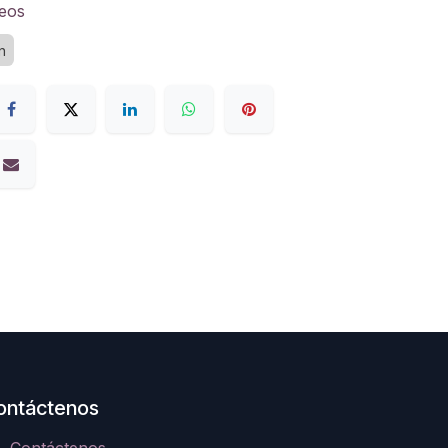
seos
n
ontáctenos