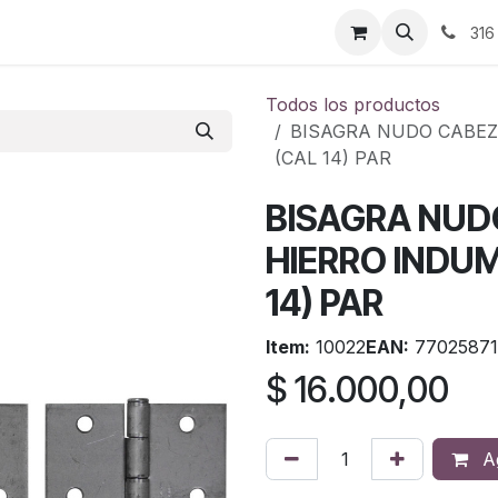
ontáctenos
316
Todos los productos
BISAGRA NUDO CABEZA
(CAL 14) PAR
BISAGRA NUD
HIERRO INDUMA
14) PAR
Item:
10022
EAN:
77025871
$
16.000,00
Ag