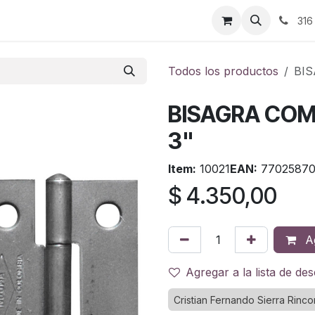
ontáctenos
316
Todos los productos
BI
BISAGRA COM
3"
Item:
10021
EAN:
77025870
$
4.350,00
Ag
Agregar a la lista de de
Cristian Fernando Sierra Rinco