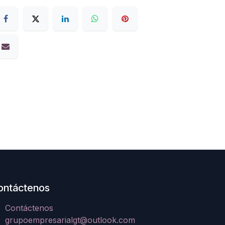
ontáctenos
Contáctenos
grupoempresarialgt@outlook.com